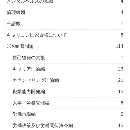
メンタルヘルスの知識
4
倫理綱領
4
単語帳
1
キャリコン国家資格について
6
◯✕練習問題
114
自己啓発の支援
1
キャリア理論編
23
カウンセリング理論編
21
職業能力開発編
15
人事・労務管理編
6
労働市場編
2
労働政策及び労働関係法令編
15