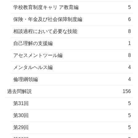
学校教育制度キャリ ア教育編
5
保険・年金及び社会保障制度編
6
相談過程において必要な技能
8
自己理解の支援編
1
アセスメントツール編
8
メンタルヘルス編
4
倫理綱領編
4
過去問解説
156
第31回
5
第30回
5
第29回
5