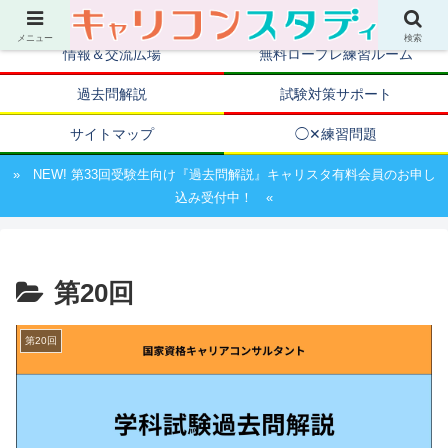
キャリアコンサルタント資格取得のための試験対策ポータルサイト
メニュー
検索
情報＆交流広場
無料ロープレ練習ルーム
過去問解説
試験対策サポート
サイトマップ
◯✕練習問題
» NEW! 第33回受験生向け『過去問解説』キャリスタ有料会員のお申し
込み受付中！ «
第20回
第20回