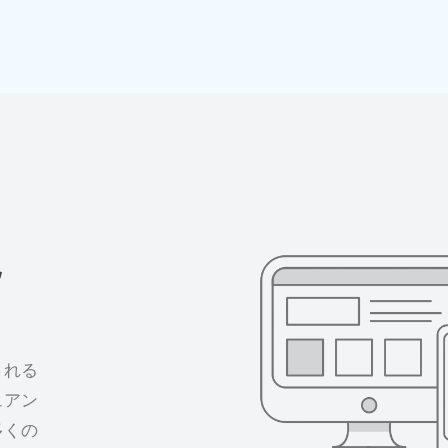
説
される
ュアン
多くの