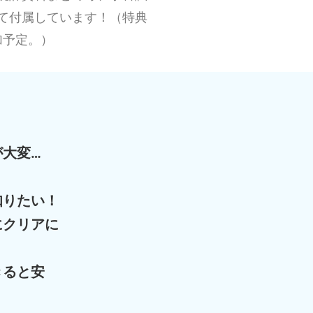
て付属しています！（特典
加予定。）
大変…
知りたい！
にクリアに
きると安