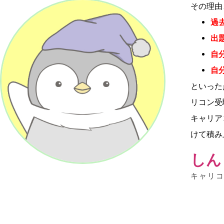
その理由
過
出
自
自
といった
リコン受
キャリア
けて積み
しん
キャリ