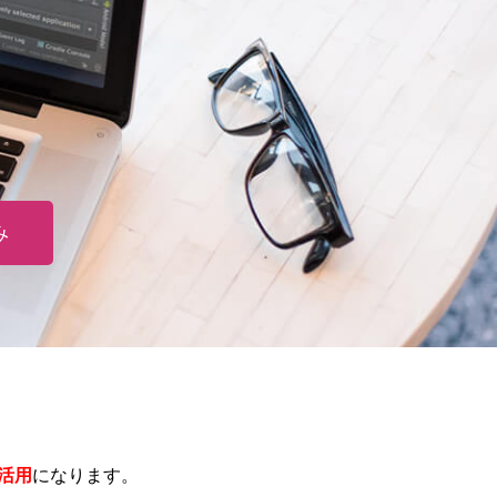
み
活用
になります。