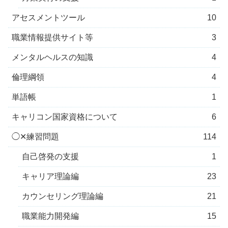
アセスメントツール
10
職業情報提供サイト等
3
メンタルヘルスの知識
4
倫理綱領
4
単語帳
1
キャリコン国家資格について
6
◯✕練習問題
114
自己啓発の支援
1
キャリア理論編
23
カウンセリング理論編
21
職業能力開発編
15