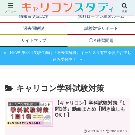
キャリアコンサルタント資格取得のための試験対策ポータルサイト
メニュー
検索
情報＆交流広場
無料ロープレ練習ルーム
過去問解説
試験対策サポート
サイトマップ
◯✕練習問題
» NEW! 第33回受験生向け『過去問解説』キャリスタ有料会員のお申し
込み受付中！ «
キャリコン学科試験対策
【キャリコン】学科試験対策『1
キャリコン学科試験対策
問1答』動画まとめ【聞き流しも
OK！】
2023.07.27
2023.08.18