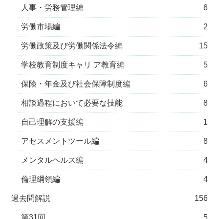
人事・労務管理編
6
労働市場編
2
労働政策及び労働関係法令編
15
学校教育制度キャリ ア教育編
5
保険・年金及び社会保障制度編
6
相談過程において必要な技能
8
自己理解の支援編
1
アセスメントツール編
8
メンタルヘルス編
4
倫理綱領編
4
過去問解説
156
第31回
5