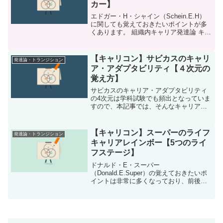
カー】
エドガー・H・シャイン（Schein.E.H）
に関しても覚えておきたいポイントが多
くあります。 組織内キャリア発達論 キャ
リアコーン（組織の3次元モデル） キャ
リアアンカー キャリアサバイバル キャリ
アサイクルモデルどれも試験に出る可能
【キャリコン】サビカスのキャリ
発達論・トランジション
性の...
ア・アダプタビリティ【４次元の
覚え方】
サビカスのキャリア・アダプタビリティ
の4次元は学科試験でも頻出となっていま
すので、本記事では、そんなキャリア・
アダプタビリティが覚えやすいようにポ
イント等を抑えていきたいと思います。
キャリアアダプタビリティ4次元の覚え方
【キャリコン】スーパーのライフ
発達論・トランジション
キャリア・アダプタビ...
キャリアレインボー【5つのライ
フステージ】
ドナルド・E・スーパー
（Donald.E.Super）の覚えておきたいポ
イントは非常に多くなっており、前後編
に分けてまとめています。 自己概念 マキ
シサイクルとミニサイクル 14の命題 ライ
フキャリアレインボー アーチモデル 5つ
のライフス...