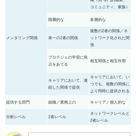
コミュニティ、家族）
階層的な
多層的な
複数の2者の関係／ネ
メンタリング関係
単一の2者の関係
ットワーク化された関
係
プロテジェの学習に焦
相互関係と相互作用
点をあてる
キャリアにおいて、い
キャリアにおいて、連
つでも、複数の関係に
続した関係で提供
より同時に提供される
提供する部門
組織／業務上の
キャリア／個人的な
ネットワークレベルと
分析レベル
2者レベル
2者レベル