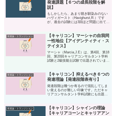
発達課題【６つの成長段階を解
説】
もしかしたら、あまり聴き馴染みのない
ハヴィガースト（Havighurst,R.）です
が、過去の試験には3回ほど問題に出てき
ています。名前だけの問題もあれば6つの
発達段階や青年期の10項目の発達課題つ
いて出題されているものもあるので、頭
【キャリコン】マーシャの自我同
発達論・トランジション
の片隅...
一性地位【アイデンティティ・ス
テイタス】
マーシャ（Marcia,J.E）は、第4回、第18
回、第20回キャリアコンサルタント学科
試験と2級技能士試験で出題されていま
す。アイデンティティの形成に関する理
論になりますので、エリクソンと混同し
ないようにインプットしておきましょ
【キャリコン】抑えるべき６つの
発達論・トランジション
う。本記事...
発達理論【発達段階表有り】
発達段階は幾つか有るので混乱してしま
い覚えるのが難しい印象です。ただキャ
リアコンサルタント学科試験にも出題さ
れやすいので、外せない項目になってい
ます。そこで本記事では、そんなややこ
しい各発達理論と特徴などを一つづつま
【キャリコン】シャインの理論
発達論・トランジション
とめています。スーパーの...
【キャリアコーンとキャリアアン