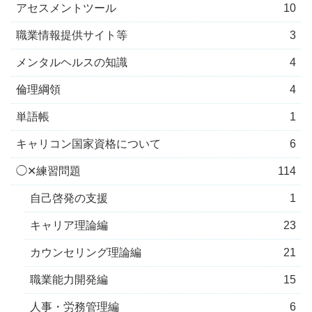
アセスメントツール
10
職業情報提供サイト等
3
メンタルヘルスの知識
4
倫理綱領
4
単語帳
1
キャリコン国家資格について
6
◯✕練習問題
114
自己啓発の支援
1
キャリア理論編
23
カウンセリング理論編
21
職業能力開発編
15
人事・労務管理編
6