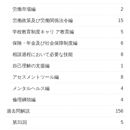
労働市場編
2
労働政策及び労働関係法令編
15
学校教育制度キャリ ア教育編
5
保険・年金及び社会保障制度編
6
相談過程において必要な技能
8
自己理解の支援編
1
アセスメントツール編
8
メンタルヘルス編
4
倫理綱領編
4
過去問解説
156
第31回
5