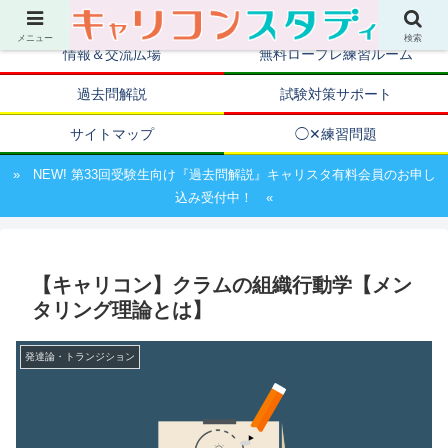
キャリアコンサルタント資格取得のための試験対策ポータルサイト
メニュー
検索
情報＆交流広場
無料ロープレ練習ルーム
過去問解説
試験対策サポート
サイトマップ
◯✕練習問題
» NEW! 第33回受験生向け『過去問解説』キャリスタ有料会員のお申し
込み受付中！ «
【キャリコン】クラムの組織行動学【メン
タリング理論とは】
発達論・トランジション