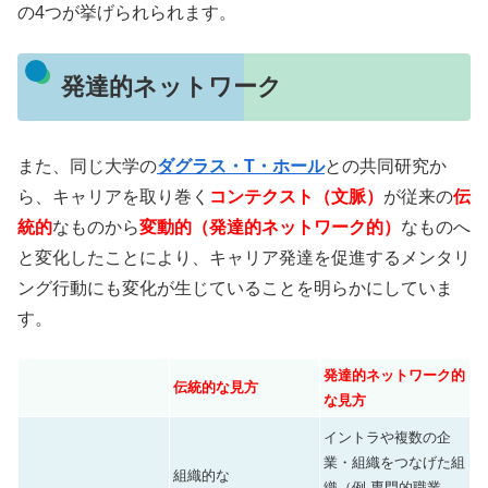
の4つが挙げられられます。
発達的ネットワーク
また、同じ大学の
ダグラス・T・ホール
との共同研究か
ら、キャリアを取り巻く
コンテクスト（文脈）
が従来の
伝
統的
なものから
変動的（発達的ネットワーク的）
なものへ
と変化したことにより、キャリア発達を促進するメンタリ
ング行動にも変化が生じていることを明らかにしていま
す。
発達的ネットワーク的
伝統的な⾒⽅
な⾒⽅
イントラや複数の企
業・組織をつなげた組
組織的な
織（例 専門的職業、