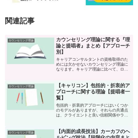
関連記事
カウンセリング理論に関する『理
カウンセリング理論
論と提唱者』まとめ【アプローチ
別】
キャリアコンサルタントの資格取得のた
めには欠かせないカウンセリング理論に
なります。キャリア理論に比べて、ロー
プレ向けの勉強という印象になります。
ですので、それぞれの理論を実技のどの
シーンで活用できるのかを考えながら覚
【キャリコン】包括的・折衷的ア
カウンセリング理論
えておくとロープレに活か...
プローチに関する理論【提唱者一
覧】
包括的・折衷的アプローチにはいくつか
のモデルがありますが、それらの共通点
は、クライエントと良い信頼関係やラポ
ールを構築し、目標を定めて、計画を立
て、方策などを体系的に進めていくアプ
ローチのことになります。本記事では、
【内面的成長技法】カーカフのヘ
カウンセリング理論
そんな包括的・折衷的アプ...
ルピング技法【段階化の内容まと