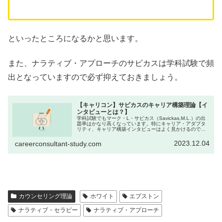
といったところになるかと思います。
また、ナラティブ・アプローチのサビカスは学科試験で頻
出となっていますので必ず抑えておきましょう。
【キャリコン】サビカスのキャリア構築理論【イ
ンタビューとは？】
学科試験でもマーク・L・サビカス（Savickas,M.L.）の出
題率はかなり高くなっています。特にキャリア・アダプタ
リティ、キャリア構築インタビューはよく見かけるので要
チェックになります。本記事では、そんなサビカスのキャ
リア構築理論につい...
2023.12.04
careerconsultant-study.com
カウンセリング理論
ホワイト
エプストン
ナラティブ・セラピー
ナラティブ・アプローチ