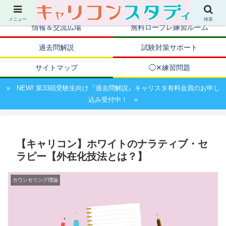
キャリアコンサルタント資格取得のための試験対策ポータルサイト
メニュー
検索
情報＆交流広場
無料ロープレ練習ルーム
過去問解説
試験対策サポート
サイトマップ
◯✕練習問題
» NEW! 第33回受験生向け『過去問解説』キャリスタ有料会員のお申し
込み受付中！ «
【キャリコン】ホワイトのナラティブ・セ
ラピー【外在化技法とは？】
カウンセリング理論