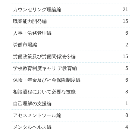
カウンセリング理論編
21
職業能力開発編
15
人事・労務管理編
6
労働市場編
2
労働政策及び労働関係法令編
15
学校教育制度キャリ ア教育編
5
保険・年金及び社会保障制度編
6
相談過程において必要な技能
8
自己理解の支援編
1
アセスメントツール編
8
メンタルヘルス編
4