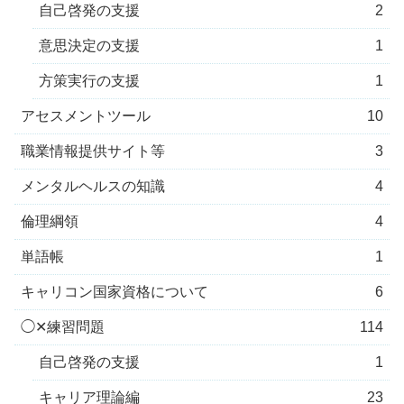
自己啓発の支援
2
意思決定の支援
1
方策実行の支援
1
アセスメントツール
10
職業情報提供サイト等
3
メンタルヘルスの知識
4
倫理綱領
4
単語帳
1
キャリコン国家資格について
6
◯✕練習問題
114
自己啓発の支援
1
キャリア理論編
23