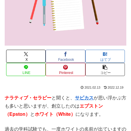
X
Facebook
はてブ
LINE
Pinterest
コピー
2021.02.13
2022.12.19
ナラティブ・セラピー
と聞くと、
サビカス
が思い浮かぶ方
も多いと思いますが、創立したのは
エプストン
（Epston）
と
ホワイト（White）
になります。
過去の学科試験でも、一度ホワイトの名前が出ていますの