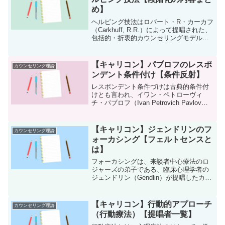
め】
ヘルピング技法はロバート・R・カーカフ
（Carkhuff, R.R.）によって提唱された、
包括的・折衷的カウンセリングモデルで
す。過去問にも何度か出題されています
のでしっかり覚えておきましょう。ヘル
ピングの特徴ヘルピングには次のような3
【キャリコン】パブロフのレスポ
カウンセリング理論
つの...
ンデント条件付け【条件反射】
レスポンデント条件づけは古典的条件付
けとも言われ、イワン・ペトローヴィ
チ・パブロフ（Ivan Petrovich Pavlov）
によって提唱された理論になります。行
動療法に影響を与えた理論となってお
り、レスポンデント条件づけというワー
【キャリコン】ジェンドリンのフ
カウンセリング理論
ドは過...
ォーカシング【フェルトセンスと
は】
フォーカシングは、来談者中心療法のロ
ジャーズの弟子である、臨床心理学者の
ジェンドリン（Gendlin）が提唱したカウ
ンセリング手法になります。キャリアコ
ンサルタント学科試験の過去問にも、4択
の1つとして出題されていることもありま
【キャリコン】行動的アプローチ
カウンセリング理論
すので、名前...
（行動療法）【提唱者一覧】