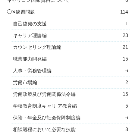
キャリコン国家資格について
6
◯✕練習問題
114
自己啓発の支援
1
キャリア理論編
23
カウンセリング理論編
21
職業能力開発編
15
人事・労務管理編
6
労働市場編
2
労働政策及び労働関係法令編
15
学校教育制度キャリ ア教育編
5
保険・年金及び社会保障制度編
6
相談過程において必要な技能
8