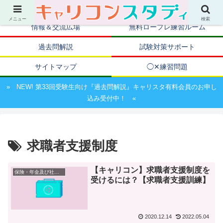
キャリアコンサルタント資格取得のための試験対策ポータルサイト
メニュー
検索
情報＆交流広場
無料ロープレ練習ルーム
過去問解説
試験対策サポート
サイトマップ
◯✕練習問題
» NEW! 第33回受験生向け『過去問解説』キャリスタ有料会員のお申し
込み受付中！ «
求職者支援制度
【キャリコン】求職者支援制度を
保険・年金及び社会保障制度
受けるには？【求職者支援訓練】
2020.12.14
2022.05.04