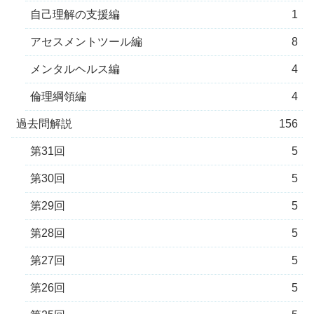
自己理解の支援編
1
アセスメントツール編
8
メンタルヘルス編
4
倫理綱領編
4
過去問解説
156
第31回
5
第30回
5
第29回
5
第28回
5
第27回
5
第26回
5