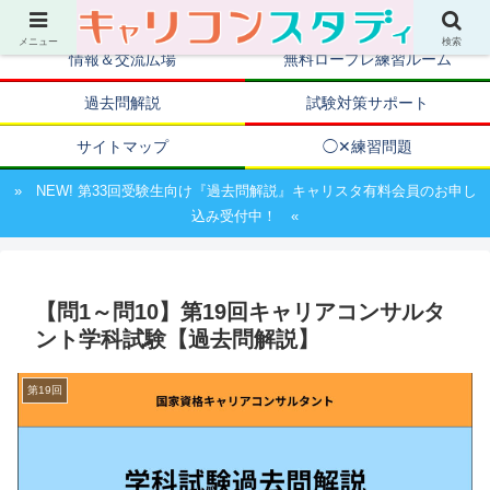
キャリアコンサルタント資格取得のための試験対策ポータルサイト
メニュー
検索
情報＆交流広場
無料ロープレ練習ルーム
過去問解説
試験対策サポート
サイトマップ
◯✕練習問題
» NEW! 第33回受験生向け『過去問解説』キャリスタ有料会員のお申し
込み受付中！ «
【問1～問10】第19回キャリアコンサルタ
ント学科試験【過去問解説】
第19回