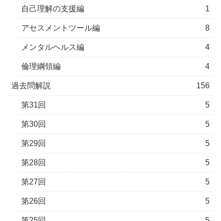
自己理解の支援編
1
アセスメントツール編
8
メンタルヘルス編
4
倫理綱領編
4
過去問解説
156
第31回
5
第30回
5
第29回
5
第28回
5
第27回
5
第26回
5
第25回
5