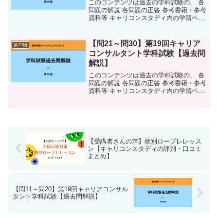
このコンテンツは過去の学科試験の、 各
問題の解説 各問題の正答 参考書籍・参考
資料等 キャリコンスタディ内の学習ペー
ジ 語呂合わせをまとめています。解説に
は万全を尽くしていますが、万が一誤
字・脱字や間違いがございましたらご指
【問21～問30】第19回キャリア
第19回
摘いただければと...
コンサルタント学科試験【過去問
解説】
このコンテンツは過去の学科試験の、 各
問題の解説 各問題の正答 参考書籍・参考
資料等 キャリコンスタディ内の学習ペー
ジ 語呂合わせをまとめています。解説に
は万全を尽くしていますが、万が一誤
字・脱字や間違いがございましたらご指
摘いただければと...
【受講者さんの声】個別ロープレレッス
ン【キャリコンスタディの評判・口コミ
まとめ】
【問11～問20】第19回キャリアコンサル
タント学科試験【過去問解説】