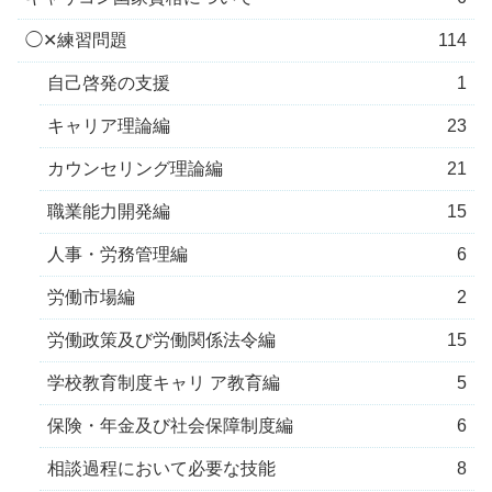
◯✕練習問題
114
自己啓発の支援
1
キャリア理論編
23
カウンセリング理論編
21
職業能力開発編
15
人事・労務管理編
6
労働市場編
2
労働政策及び労働関係法令編
15
学校教育制度キャリ ア教育編
5
保険・年金及び社会保障制度編
6
相談過程において必要な技能
8