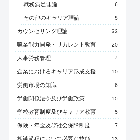
職務満足理論
6
その他のキャリア理論
5
カウンセリング理論
32
職業能力開発・リカレント教育
20
人事労務管理
4
企業におけるキャリア形成支援
10
労働市場の知識
6
労働関係法令及び労働政策
15
学校教育制度及びキャリア教育
5
保険・年金及び社会保障制度
7
相談過程において必要な技能
13