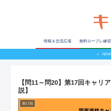
情報＆交流広場
無料ロープレ練習
» NE
【問11～問20】第17回キャ
説】
第17回