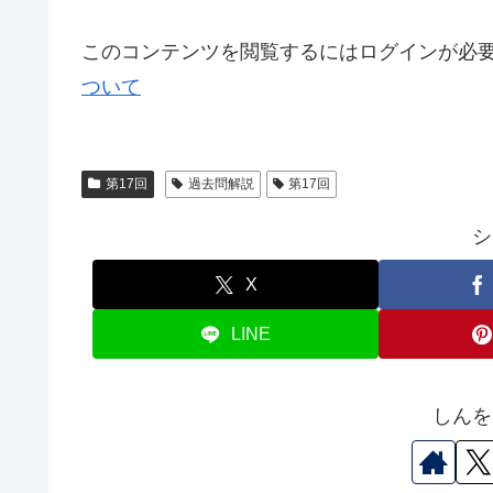
このコンテンツを閲覧するにはログインが必
ついて
第17回
過去問解説
第17回
シ
X
LINE
しんを