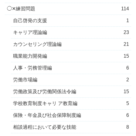
◯✕練習問題
114
自己啓発の支援
1
キャリア理論編
23
カウンセリング理論編
21
職業能力開発編
15
人事・労務管理編
6
労働市場編
2
労働政策及び労働関係法令編
15
学校教育制度キャリ ア教育編
5
保険・年金及び社会保障制度編
6
相談過程において必要な技能
8