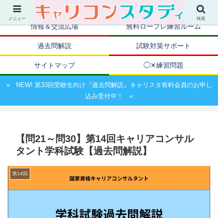
キャリアコンサルタント資格取得のための試験対策ポータルサイト
メニュー
検索
情報＆交流広場
無料ロープレ練習ルーム
過去問解説
試験対策サポート
サイトマップ
◯✕練習問題
» NEW! 第33回受験生向け『過去問解説』キャリスタ有料会員のお申し
込み受付中！ «
【問21～問30】第14回キャリアコンサル
タント学科試験【過去問解説】
第14回