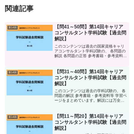
関連記事
【問41～50問】第14回キャリア
第14回
コンサルタント学科試験【過去問
解説】
このコンテンツは過去の国家資格キャリ
アコンサルタント学科試験の、 各問題の
解説 各問題の正答 参考書籍・参考資料等
キャリコンスタディ内の学習ページ 語呂
合わせなどをまとめています。解説には
万全を尽くしていますが、万が一誤字・
【問31～40問】第14回キャリア
第14回
脱字や間違いが...
コンサルタント学科試験【過去問
解説】
このコンテンツは過去の学科試験の、 各
問題の解説 参考書籍・参考資料等 学習ペ
ージをまとめています。解説には万全を
尽くしていますが、万が一誤字・脱字や
間違いがございましたらご指摘いただけ
ればと思います。第14回学科試験 問31～
【問11～問20】第14回キャリア
第14回
問40の解答...
コンサルタント学科試験【過去問
解説】