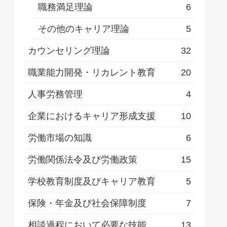
職務満足理論
6
その他のキャリア理論
5
カウンセリング理論
32
職業能力開発・リカレント教育
20
人事労務管理
4
企業におけるキャリア形成支援
10
労働市場の知識
6
労働関係法令及び労働政策
15
学校教育制度及びキャリア教育
5
保険・年金及び社会保障制度
7
相談過程において必要な技能
13