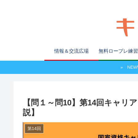
情報＆交流広場
無料ロープレ練習
» NE
【問１～問10】第14回キャリ
説】
第14回