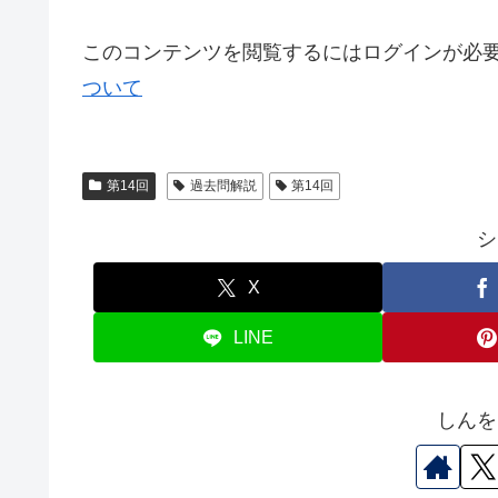
このコンテンツを閲覧するにはログインが必
ついて
第14回
過去問解説
第14回
シ
X
LINE
しんを