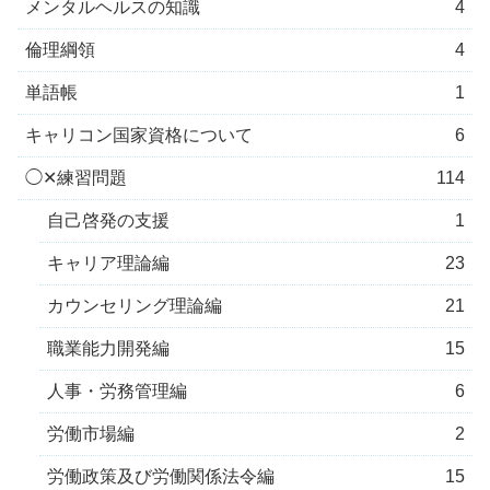
メンタルヘルスの知識
4
倫理綱領
4
単語帳
1
キャリコン国家資格について
6
◯✕練習問題
114
自己啓発の支援
1
キャリア理論編
23
カウンセリング理論編
21
職業能力開発編
15
人事・労務管理編
6
労働市場編
2
労働政策及び労働関係法令編
15