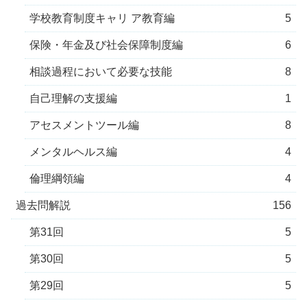
学校教育制度キャリ ア教育編
5
保険・年金及び社会保障制度編
6
相談過程において必要な技能
8
自己理解の支援編
1
アセスメントツール編
8
メンタルヘルス編
4
倫理綱領編
4
過去問解説
156
第31回
5
第30回
5
第29回
5