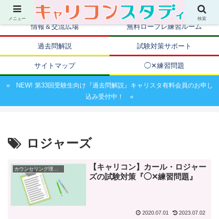
キャリアコンサルタント資格取得のための試験対策ポータルサイト
メニュー
検索
情報＆交流広場
無料ロープレ練習ルーム
過去問解説
試験対策サポート
サイトマップ
◯✕練習問題
» NEW! 第33回受験生向け『過去問解説』キャリスタ有料会員のお申し
込み受付中！ «
ロジャーズ
【キャリコン】カール・ロジャー
カウンセリング理論編
ズの試験対策『◯✕練習問題』
2020.07.01
2023.07.02