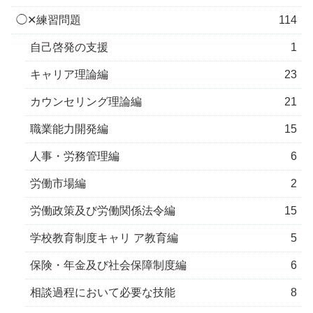
◯✕練習問題
114
自己啓発の支援
1
キャリア理論編
23
カウンセリング理論編
21
職業能力開発編
15
人事・労務管理編
6
労働市場編
2
労働政策及び労働関係法令編
15
学校教育制度キャリ ア教育編
5
保険・年金及び社会保障制度編
6
相談過程において必要な技能
8