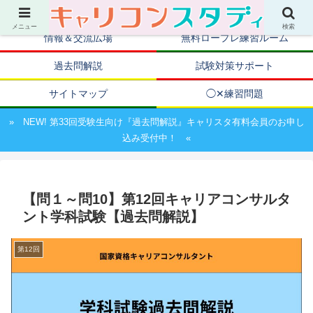
キャリアコンサルタント資格取得のための試験対策ポータルサイト
メニュー
検索
情報＆交流広場
無料ロープレ練習ルーム
過去問解説
試験対策サポート
サイトマップ
◯✕練習問題
» NEW! 第33回受験生向け『過去問解説』キャリスタ有料会員のお申し
込み受付中！ «
【問１～問10】第12回キャリアコンサルタ
ント学科試験【過去問解説】
第12回