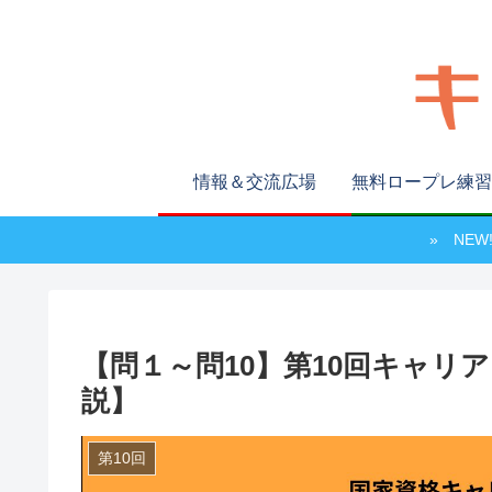
情報＆交流広場
無料ロープレ練習
» NE
【問１～問10】第10回キャリ
説】
第10回