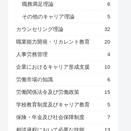
職務満足理論
6
その他のキャリア理論
5
カウンセリング理論
32
職業能力開発・リカレント教育
20
人事労務管理
4
企業におけるキャリア形成支援
10
労働市場の知識
6
労働関係法令及び労働政策
15
学校教育制度及びキャリア教育
5
保険・年金及び社会保障制度
7
相談過程において必要な技能
13