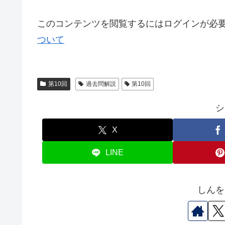
このコンテンツを閲覧するにはログインが必
ついて
第10回
過去問解説
第10回
シ
X
LINE
しんを