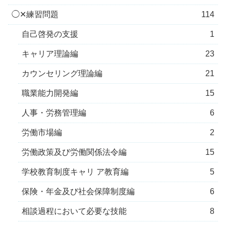
◯✕練習問題
114
自己啓発の支援
1
キャリア理論編
23
カウンセリング理論編
21
職業能力開発編
15
人事・労務管理編
6
労働市場編
2
労働政策及び労働関係法令編
15
学校教育制度キャリ ア教育編
5
保険・年金及び社会保障制度編
6
相談過程において必要な技能
8