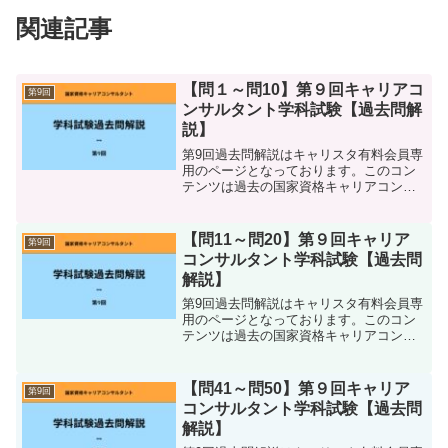
関連記事
【問１～問10】第９回キャリアコ
第9回
ンサルタント学科試験【過去問解
説】
第9回過去問解説はキャリスタ有料会員専
用のページとなっております。このコン
テンツは過去の国家資格キャリアコンサ
ルタント学科試験の、 各問題の解説 各問
題の正答 参考書籍・参考資料等 キャリコ
ンスタディ内の学習ページ 語呂合わせな
【問11～問20】第９回キャリア
第9回
どをまとめて...
コンサルタント学科試験【過去問
解説】
第9回過去問解説はキャリスタ有料会員専
用のページとなっております。このコン
テンツは過去の国家資格キャリアコンサ
ルタント学科試験の、 各問題の解説 各問
題の正答 参考書籍・参考資料等 キャリコ
ンスタディ内の学習ページ 語呂合わせな
【問41～問50】第９回キャリア
第9回
どをまとめて...
コンサルタント学科試験【過去問
解説】