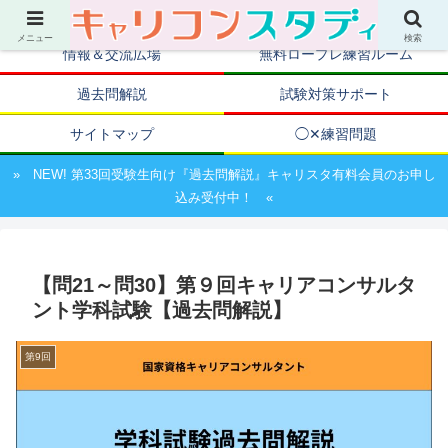
キャリアコンサルタント資格取得のための試験対策ポータルサイト
メニュー
検索
情報＆交流広場
無料ロープレ練習ルーム
過去問解説
試験対策サポート
サイトマップ
◯✕練習問題
» NEW! 第33回受験生向け『過去問解説』キャリスタ有料会員のお申し
込み受付中！ «
【問21～問30】第９回キャリアコンサルタ
ント学科試験【過去問解説】
第9回