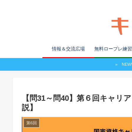
情報＆交流広場
無料ロープレ練習
» NE
【問31～問40】第６回キャリ
説】
第6回