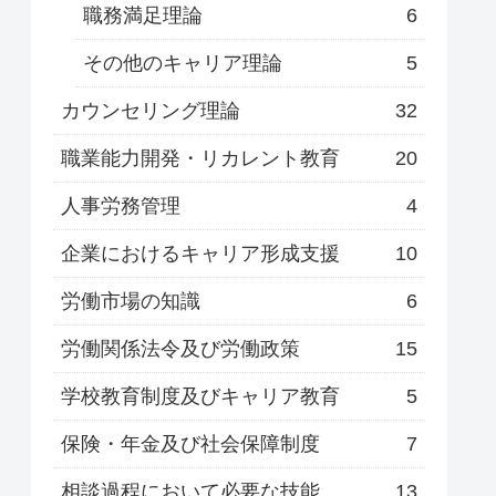
職務満足理論
6
その他のキャリア理論
5
カウンセリング理論
32
職業能力開発・リカレント教育
20
人事労務管理
4
企業におけるキャリア形成支援
10
労働市場の知識
6
労働関係法令及び労働政策
15
学校教育制度及びキャリア教育
5
保険・年金及び社会保障制度
7
相談過程において必要な技能
13