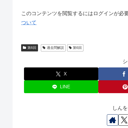
このコンテンツを閲覧するにはログインが必
ついて
第6回
過去問解説
第6回
シ
X
LINE
しんを