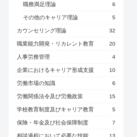
職務満足理論
6
その他のキャリア理論
5
カウンセリング理論
32
職業能力開発・リカレント教育
20
人事労務管理
4
企業におけるキャリア形成支援
10
労働市場の知識
6
労働関係法令及び労働政策
15
学校教育制度及びキャリア教育
5
保険・年金及び社会保障制度
7
相談過程において必要な技能
13