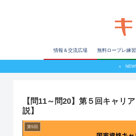
情報＆交流広場
無料ロープレ練習
» NE
【問11～問20】第５回キャリ
説】
第5回