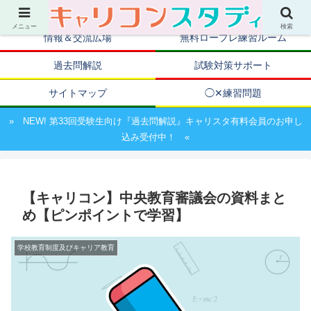
キャリアコンサルタント資格取得のための試験対策ポータルサイト
メニュー
検索
情報＆交流広場
無料ロープレ練習ルーム
過去問解説
試験対策サポート
サイトマップ
◯✕練習問題
» NEW! 第33回受験生向け『過去問解説』キャリスタ有料会員のお申し
込み受付中！ «
【キャリコン】中央教育審議会の資料まと
め【ピンポイントで学習】
学校教育制度及びキャリア教育