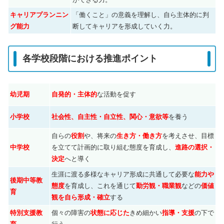
キャリアプランニン
「働くこと」の意義を理解し、自ら主体的に判
グ能力
断してキャリアを形成していく力。
各学校段階における推進ポイント
幼児期
自発的・主体的
な活動を促す
小学校
社会性、自主性・自立性、関心・意欲等
を養う
自らの
役割
や、将来の
生き方・働き方
を考えさせ、目標
中学校
を立てて計画的に取り組む態度を育成し、
進路の選択・
決定
へと導く
生涯に渡る多様なキャリア形成に共通して必要な
能力や
後期中等教
態度
を育成し、これを通じて
勤労観・職業観
などの
価値
育
観を自ら形成・確立
する
特別支援教
個々の障害の
状態に応じた
きめ細かい
指導・支援
の下で