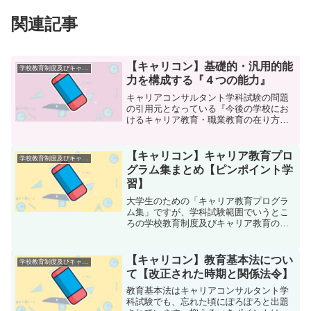
関連記事
【キャリコン】基礎的・汎用的能
学校教育制度及びキャリア教育
力を構成する『４つの能力』
キャリアコンサルタント学科試験の問題
の引用元となっている『今後の学校にお
けるキャリア教育・職業教育の在り方に
ついて（答申）』の中で述べられている
基礎的・汎用的能力ですが、なんとなく
頭に入ってこない方も多いかなと思いま
【キャリコン】キャリア教育プロ
学校教育制度及びキャリア教育
す。（僕だけ？）そこで、...
グラム集まとめ【ピンポイント学
習】
大学生のための「キャリア教育プログラ
ム集」ですが、学科試験範囲でいうとこ
ろの学校教育制度及びキャリア教育の知
識のジャンルになります。このキャリア
教育プログラム集からの出題頻度はそれ
ほど高くはありませんが、覚えることも
【キャリコン】教育基本法につい
学校教育制度及びキャリア教育
少なめな資料になっていま...
て【改正された時期と関係法令】
教育基本法はキャリアコンサルタント学
科試験でも、忘れた頃にぽろぽろと出題