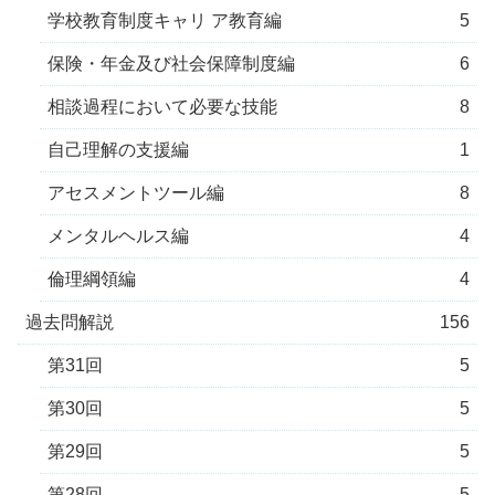
学校教育制度キャリ ア教育編
5
保険・年金及び社会保障制度編
6
相談過程において必要な技能
8
自己理解の支援編
1
アセスメントツール編
8
メンタルヘルス編
4
倫理綱領編
4
過去問解説
156
第31回
5
第30回
5
第29回
5
第28回
5