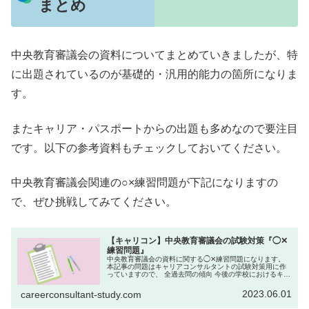
まとめ
中央教育審議会の資料についてまとめていきましたが、特
に出題されているのが基礎的・汎用的能力の箇所になりま
す。
またキャリア・パスポートからの出題も多めなので要注目
です。以下の参考資料もチェックしておいてください。
中央教育審議会関連の○×練習問題が下記になりますの
で、ぜひ挑戦してみてください。
【キャリコン】中央教育審議会の試験対策『◯✕
練習問題』
中央教育審議会の資料に関する◯✕練習問題になります。
本記事の問題はキャリアコンサルタントの試験対策用に作
っていますので、 全過去問の傾向 今後の学校におけるキャ
リア教育・職業教育の在り方について（答申） 幼稚園、小
学校、中学校、高等学校及び...
2023.06.01
careerconsultant-study.com