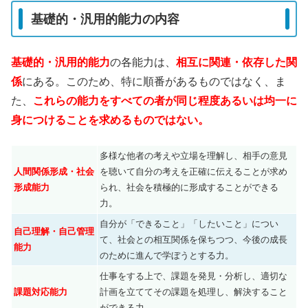
基礎的・汎用的能力の内容
基礎的・汎用的能力
の各能力は、
相互に関連・依存した関
係
にある。このため、特に順番があるものではなく、ま
た、
これらの能力をすべての者が同じ程度あるいは均一に
身につけることを求めるものではない。
多様な他者の考えや立場を理解し、相手の意見
人間関係形成・社会
を聴いて自分の考えを正確に伝えることが求め
形成能力
られ、社会を積極的に形成することができる
力。
自分が「できること」「したいこと」につい
自己理解・自己管理
て、社会との相互関係を保ちつつ、今後の成長
能力
のために進んで学ぼうとする力。
仕事をする上で、課題を発見・分析し、適切な
課題対応能力
計画を立ててその課題を処理し、解決すること
ができる力。